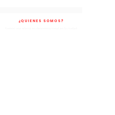
¿QUIENES SOMOS?
Somos una iglesia no denominacional en la ciudad
de Tampa. Llamados a amar a las personas,
cultivar familias saludables y llevar el poder
sobrenatural de Dios a esta generación.
DIRECCIÓN
5808 E. Hillsborough Avenida
Tampa, Florida. 33610
info@abundantlovewc.com
SUSCRÍBETE PARA
CORREOS
ELECTRÓNICOS
Subscribe Now